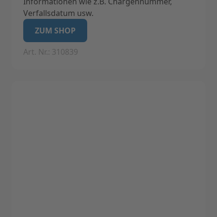
Informationen wie z.B. Chargennummer,
Verfallsdatum usw.
Geeignet für Label-Drucker Label I (Nicht
ZUM SHOP
geeignet für Label II)
Art. Nr.: 310839
Technische Daten:
Eigenschaften: Feuchtigkeits- und
säureresistente Etiketten.
Anzahl der Labels: 1 x 2000 Stück
Farbe: grün