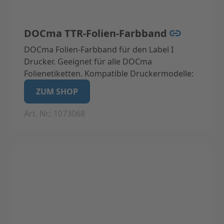
DOCma TTR-Folien-Farbband
DOCma Folien-Farbband für den Label I
Drucker. Geeignet für alle DOCma
Folienetiketten. Kompatible Druckermodelle:
Label I, Zebra TLP2824 (Z), TTP-225, Netprinter,
ZUM SHOP
Art. Nr.: 1073068
Technische Daten:
Breite 57 mm
Länge 75 m
Gewicht: 3 gr