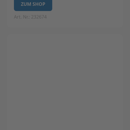
Geeignet für Label-Drucker Label I (Nicht
ZUM SHOP
geeignet für Label II)
Art. Nr.: 232674
Technische Daten:
Eigenschaften: Feuchtigkeits- und
säureresistente Etiketten.
Anzahl der Labels: 1 x 4000 Stück
Farbe: weiss