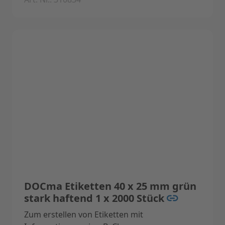
Technische Daten:
Eigenschaften: Feuchtigkeits- und
säureresistente Etiketten.
Anzahl der Labels: 1 x 2000 Stück
Farbe: rot
DOCma Etiketten 40 x 25 mm grün
stark haftend 1 x 2000 Stück
Zum erstellen von Etiketten mit