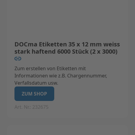
DOCma Etiketten 35 x 12 mm weiss
stark haftend 6000 Stück (2 x 3000)
Zum erstellen von Etiketten mit
Informationen wie z.B. Chargennummer,
Verfallsdatum usw.
Geeignet für Label-Drucker Label I (Nicht
ZUM SHOP
geeignet für Label II)
Art. Nr.: 232675
Technische Daten:
Eigenschaften: Feuchtigkeits- und
säureresistente, stark haftende Etiketten