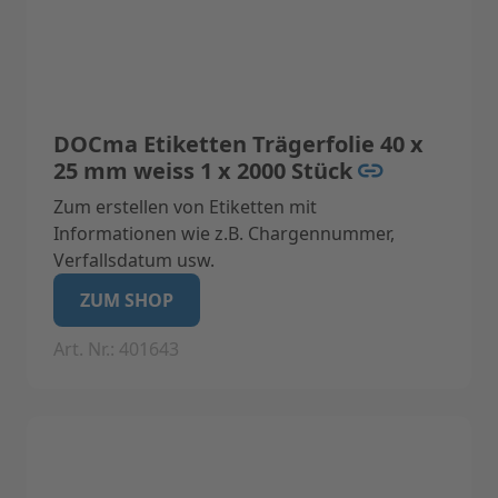
DOCma Etiketten Trägerfolie 40 x
25 mm weiss 1 x 2000 Stück
Zum erstellen von Etiketten mit
Informationen wie z.B. Chargennummer,
Verfallsdatum usw.
Geeignet für Label-Drucker Label I (Nicht
ZUM SHOP
geeignet für Label II)
Art. Nr.: 401643
Technische Daten:
Eigenschaften: Papier Etikett abziehbar auf
Trägerfolie, stark haftend,
Anzahl der Labels: 1 x 2000 Stück