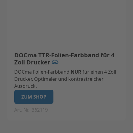
DOCma TTR-Folien-Farbband für 4
Zoll Drucker
DOCma Folien-Farbband
NUR
für einen 4 Zoll
Drucker. Optimaler und kontrastreicher
Ausdruck.
Geeignet nur für
Netprinter II
ZUM SHOP
Art. Nr.: 362119
Technische Daten:
Breite 57 mm
Länge 75 m