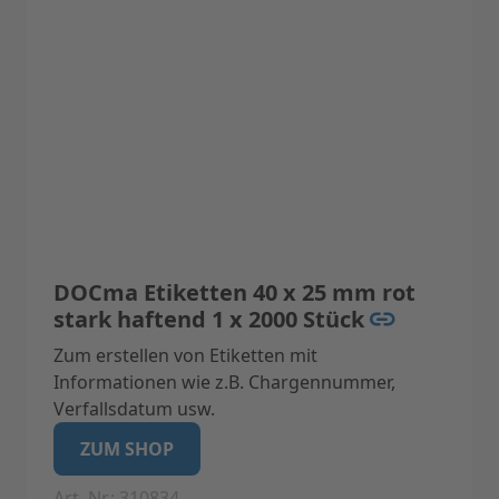
Farbe: blau
DOCma Etiketten 40 x 25 mm rot
stark haftend 1 x 2000 Stück
Zum erstellen von Etiketten mit
Informationen wie z.B. Chargennummer,
Verfallsdatum usw.
Geeignet für Label-Drucker Label I (Nicht
ZUM SHOP
geeignet für Label II)
Art. Nr.: 310834