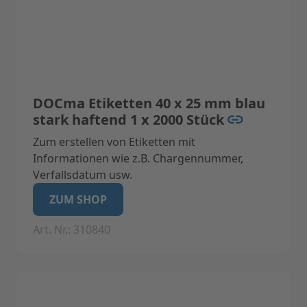
DOCma Etiketten 40 x 25 mm blau
stark haftend 1 x 2000 Stück
Zum erstellen von Etiketten mit
Informationen wie z.B. Chargennummer,
Verfallsdatum usw.
Geeignet für Label-Drucker Label I (Nicht
ZUM SHOP
geeignet für Label II)
Art. Nr.: 310840
Technische Daten:
Eigenschaften: Feuchtigkeits- und
säureresistente Etiketten.
Anzahl der Labels: 1 x 2000 Stück