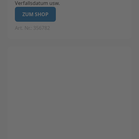
Verfallsdatum usw.
Geeignet für Label-Drucker Label I (Nicht
ZUM SHOP
geeignet für Label II)
Art. Nr.: 356782
Technische Daten:
Eigenschaften: Feuchtigkeits- und
säureresistente, ablösbare Etiketten.
Anzahl der Labels: 1 x 2000 Stück
Farbe: weiss