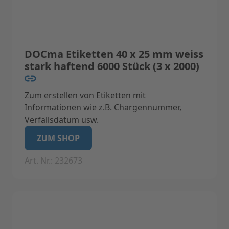
DOCma Etiketten 40 x 25 mm weiss
stark haftend 6000 Stück (3 x 2000)
Zum erstellen von Etiketten mit
Informationen wie z.B. Chargennummer,
Verfallsdatum usw.
Geeignet für Label-Drucker Label I (Nicht
ZUM SHOP
geeignet für Label II)
Art. Nr.: 232673
Technische Daten:
Eigenschaften: Feuchtigkeits- und
säureresistente, stark haftende Etiketten.
Anzahl der Labels: 6000 Stück (3 x 2000)