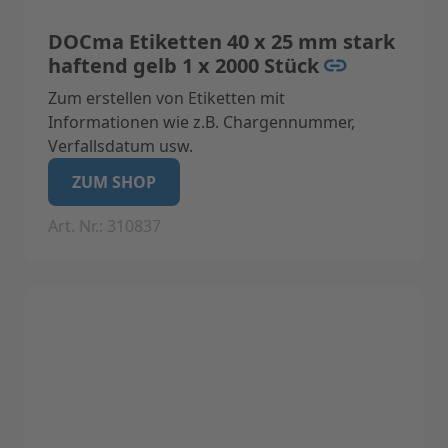
DOCma Etiketten 40 x 25 mm stark
haftend gelb 1 x 2000 Stück
Zum erstellen von Etiketten mit
Informationen wie z.B. Chargennummer,
Verfallsdatum usw.
Geeignet für Label-Drucker Label I (Nicht
ZUM SHOP
geeignet für Label II)
Art. Nr.: 310837
Technische Daten:
Eigenschaften: Feuchtigkeits- und
säureresistente Etiketten.
Anzahl der Labels: 1 x 2000 Stück
Farbe: gelb