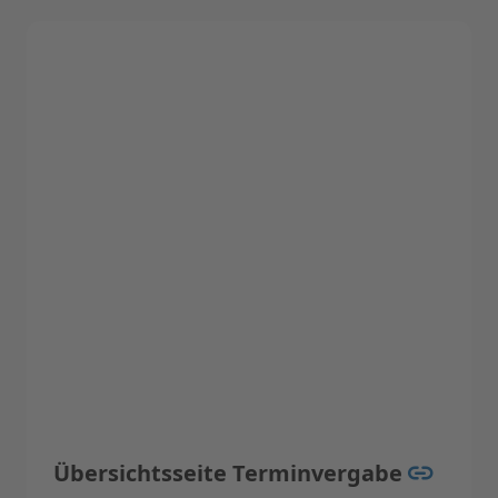
Wartung und Schulung)
Durchführung von Validierungen für
-Reinigungs- und Desinfektionsgeräte
-Sterilisatoren (feuchte Hitze)
-Siegelnahtgeräte
Übersichtsseite Terminvergabe