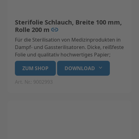
Sterifolie Schlauch, Breite 100 mm,
Rolle 200 m
Für die Sterilisation von Medizinprodukten in
Dampf- und Gassterilisatoren. Dicke, reißfeste
Folie und qualitativ hochwertiges Papier;
latexfrei mit Indikatoren aus
ZUM SHOP
DOWNLOAD
umweltfreundlicher, wasserbasierender,
bleifreier Tinte. Bei korrekter Lagerung bleibt
Art. Nr.: 9002993
das Sterilgut in der Folie für 6 Monate steril.
Medizinprodukt der Klasse 1, konform mit EN
868-5, EN-ISO 11140-1, EN-ISO 11607-1, EN
13485
Technische Daten:
Breite 100 mm, Rolle 200 m