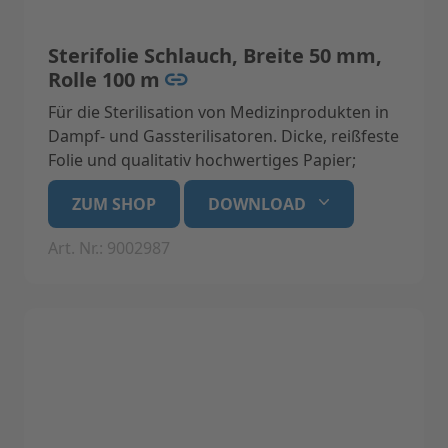
Sterifolie Schlauch, Breite 50 mm,
Rolle 100 m
Für die Sterilisation von Medizinprodukten in
Dampf- und Gassterilisatoren. Dicke, reißfeste
Folie und qualitativ hochwertiges Papier;
latexfrei mit Indikatoren aus
ZUM SHOP
DOWNLOAD
umweltfreundlicher, wasserbasierender,
bleifreier Tinte. Bei korrekter Lagerung bleibt
Art. Nr.: 9002987
das Sterilgut in der Folie für 6 Monate steril.
Medizinprodukt der Klasse 1, konform mit EN
868-5, EN-ISO 11140-1, EN-ISO 11607-1, EN
13485.
Technische Daten:
Breite 50 mm, Rolle 100 m