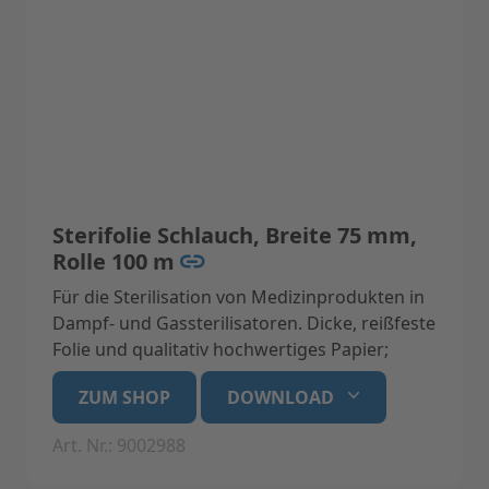
Sterifolie Schlauch, Breite 75 mm,
Rolle 100 m
Für die Sterilisation von Medizinprodukten in
Dampf- und Gassterilisatoren. Dicke, reißfeste
Folie und qualitativ hochwertiges Papier;
latexfrei mit Indikatoren aus
ZUM SHOP
DOWNLOAD
umweltfreundlicher, wasserbasierender,
bleifreier Tinte. Bei korrekter Lagerung bleibt
Art. Nr.: 9002988
das Sterilgut in der Folie für 6 Monate steril.
Medizinprodukt der Klasse 1, konform mit EN