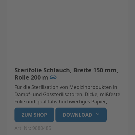
Sterifolie Schlauch, Breite 150 mm,
Rolle 200 m
Für die Sterilisation von Medizinprodukten in
Dampf- und Gassterilisatoren. Dicke, reißfeste
Folie und qualitativ hochwertiges Papier;
latexfrei mit Indikatoren aus
ZUM SHOP
DOWNLOAD
umweltfreundlicher, wasserbasierender,
bleifreier Tinte. Bei korrekter Lagerung bleibt
Art. Nr.: 9880485
das Sterilgut in der Folie für 6 Monate steril.