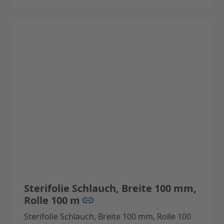
Medizinprodukt der Klasse 1, konform mit EN
868-5, EN-ISO 11140-1, EN-ISO 11607-1, EN
13485.
Technische Daten:
Breite 150 mm, Rolle 200 m
Sterifolie Schlauch, Breite 100 mm,
Rolle 100 m
Sterifolie Schlauch, Breite 100 mm, Rolle 100