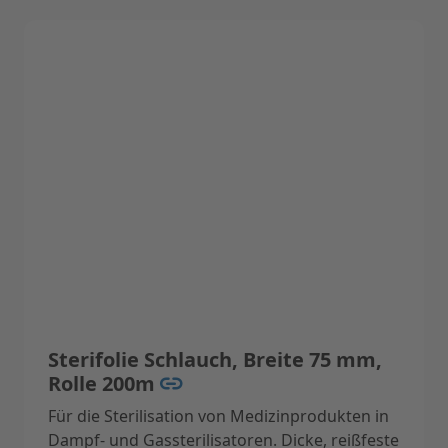
868-5, EN-ISO 11140-1, EN-ISO 11607-1, EN
13485
Technische Daten:
Breite 75 mm, Rolle 100 m
Sterifolie Schlauch, Breite 75 mm,
Rolle 200m
Für die Sterilisation von Medizinprodukten in
Dampf- und Gassterilisatoren. Dicke, reißfeste