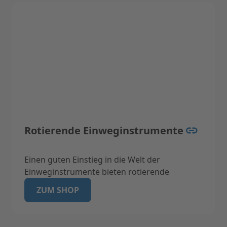
868-5, EN-ISO 11140-1, EN-ISO 11607-1, EN
13485.
Technische Daten:
Breite 50 mm, Rolle 200 m
Rotierende Einweginstrumente
Einen guten Einstieg in die Welt der
Einweginstrumente bieten rotierende
Instrumente. Durch Kunststoffrückstände an
ZUM SHOP
Bohrern gibt es immer wieder hygienische
Probleme in Zahnarztpraxen. Beachten Sie
dabei folgende Fragen um Potentiale zu