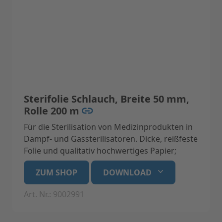
Sterifolie Schlauch, Breite 50 mm,
Rolle 200 m
Für die Sterilisation von Medizinprodukten in
Dampf- und Gassterilisatoren. Dicke, reißfeste
Folie und qualitativ hochwertiges Papier;
latexfrei mit Indikatoren aus
ZUM SHOP
DOWNLOAD
umweltfreundlicher, wasserbasierender,
bleifreier Tinte. Bei korrekter Lagerung bleibt
Art. Nr.: 9002991
das Sterilgut in der Folie für 6 Monate steril.
Medizinprodukt der Klasse 1, konform mit EN