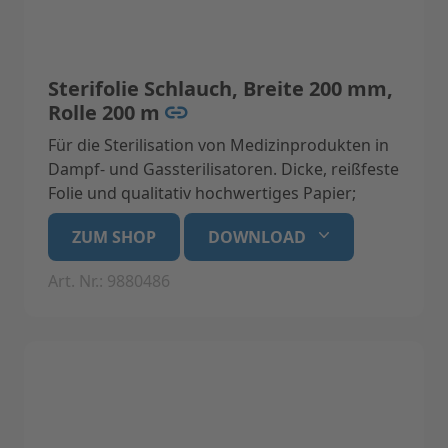
Sterifolie Schlauch, Breite 200 mm,
Rolle 200 m
Für die Sterilisation von Medizinprodukten in
Dampf- und Gassterilisatoren. Dicke, reißfeste
Folie und qualitativ hochwertiges Papier;
latexfrei mit Indikatoren aus
ZUM SHOP
DOWNLOAD
umweltfreundlicher, wasserbasierender,
bleifreier Tinte. Bei korrekter Lagerung bleibt
Art. Nr.: 9880486
das Sterilgut in der Folie für 6 Monate steril.
Medizinprodukt der Klasse 1, konform mit EN
868-5, EN-ISO 11140-1, EN-ISO 11607-1, EN
1348
Technische Daten:
Breite 200 mm, Rolle 200 m