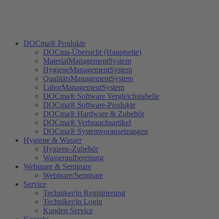
DOCma® Produkte
DOCma-Übersicht (Hauptseite)
MaterialManagementSystem
HygieneManagementSystem
QualitätsManagementSystem
LaborManagementSystem
DOCma® Software Vergleichstabelle
DOCma® Software-Produkte
DOCma® Hardware & Zubehör
DOCma® Verbrauchsartikel
DOCma® Systemvorausetzungen
Hygiene & Wasser
Hygiene-Zubehör
Wasseraufbereitung
Webinare & Seminare
Webinare/Seminare
Service
Techniker/in Registrierung
Techniker/in Login
Kunden Service